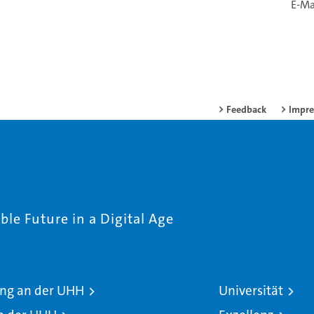
E-Ma
Feedback
Impr
le Future in a Digital Age
ng an der UHH
Universität