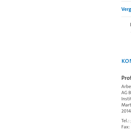
Ver
Ko
Prof
Arbe
AG B
Inst
Mart
201
Tel.:
Fax: