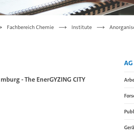
Fachbereich Chemie
Institute
Anorganis
AG
mburg - The EnerGYZING CITY
Arb
For
Publ
Gerä