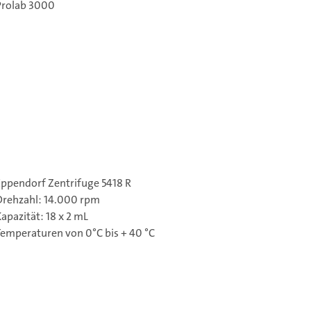
Prolab 3000
Eppendorf Zentrifuge 5418 R
Drehzahl: 14.000 rpm
apazität: 18 x 2 mL
Temperaturen von 0°C bis + 40 °C