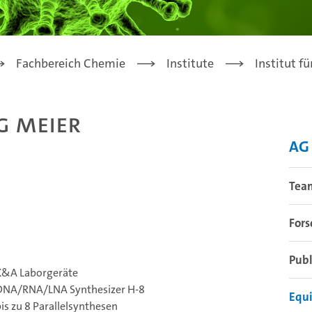
Fachbereich Chemie
Institute
Institut f
G Meier
AG
Tea
For
Publ
K&A Laborgeräte
DNA/RNA/LNA Synthesizer H-8
Equ
is zu 8 Parallelsynthesen