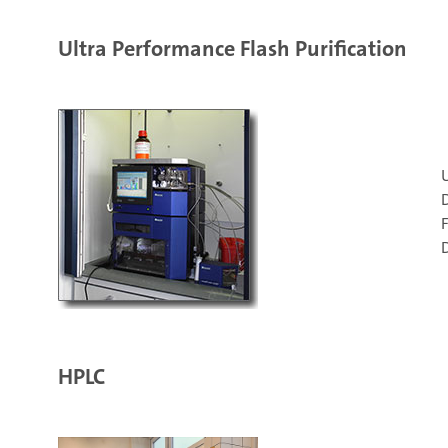
Ultra Performance Flash Purification
U
F
D
HPLC