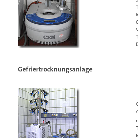
Gefriertrocknungsanlage
T
B