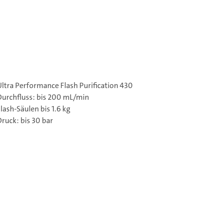
ltra Performance Flash Purification 430
Durchfluss: bis 200 mL/min
lash-Säulen bis 1.6 kg
ruck: bis 30 bar