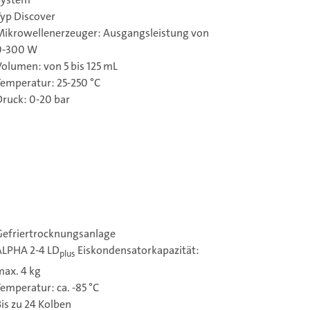
Typ Discover
Mikrowellenerzeuger: Ausgangsleistung von
0-300 W
Volumen: von 5 bis 125 mL
Temperatur: 25-250 °C
Druck: 0-20 bar
Gefriertrocknungsanlage
ALPHA 2-4 LD
Eiskondensatorkapazität:
plus
max. 4 kg
emperatur: ca. -85 °C
is zu 24 Kolben