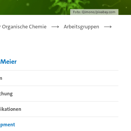
Foto: Qimono/pixabay.com
ür Organische Chemie
Arbeitsgruppen
 Meier
m
schung
ikationen
ipment