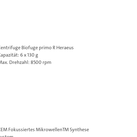
Zentrifuge Biofuge primo R Heraeus
apazität: 6 x 130 g
Max. Drehzahl: 8500 rpm
CEM Fokussiertes MikrowellenTM Synthese
System