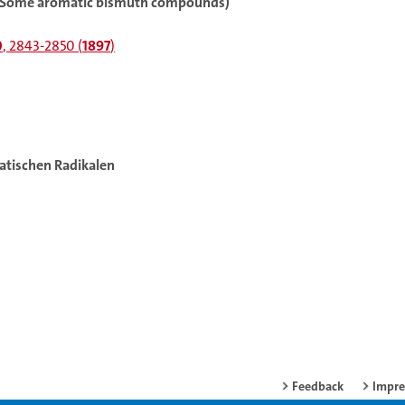
(Some aromatic bismuth compounds)
0
, 2843-2850 (
1897
)
atischen Radikalen
Feedback
Impr