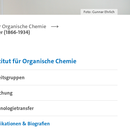
Foto: Gunnar Ehrlich
ür Organische Chemie
r (1866-1934)
titut für Organische Chemie
eitsgruppen
schung
nologietransfer
ikationen & Biografien