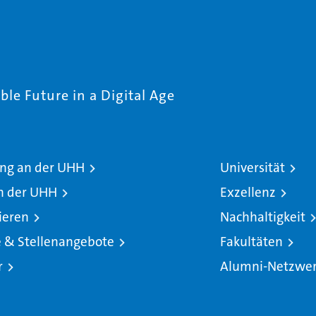
le Future in a Digital Age
ng an der UHH
Universität
n der UHH
Exzellenz
ieren
Nachhaltigkeit
e & Stellenangebote
Fakultäten
r
Alumni-Netzwe