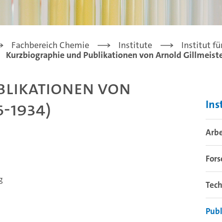
Fachbereich Chemie
Institute
Institut f
Kurzbiographie und Publikationen von Arnold Gillmeiste
blikationen von
6-1934)
Ins
Arb
For
g
Tech
Publ