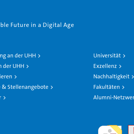
le Future in a Digital Age
ng an der UHH
Universität
n der UHH
Exzellenz
ieren
Nachhaltigkeit
e & Stellenangebote
Fakultäten
r
Alumni-Netzwe