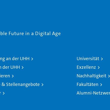
le Future in a Digital Age
ng an der UHH
Universität
n der UHH
Exzellenz
ieren
Nachhaltigkeit
e & Stellenangebote
Fakultäten
r
Alumni-Netzwe