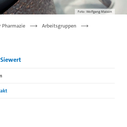
Foto: Wolfgang Maison
ür Pharmazie
Arbeitsgruppen
Siewert
m
takt