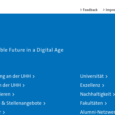
Feedback
Impr
le Future in a Digital Age
ng an der UHH
Universität
n der UHH
Exzellenz
ieren
Nachhaltigkeit
e & Stellenangebote
Fakultäten
r
Alumni-Netzwe