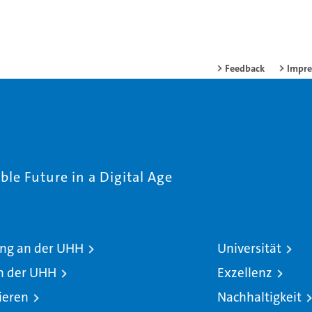
Feedback
Impr
le Future in a Digital Age
ng an der UHH
Universität
n der UHH
Exzellenz
ieren
Nachhaltigkeit