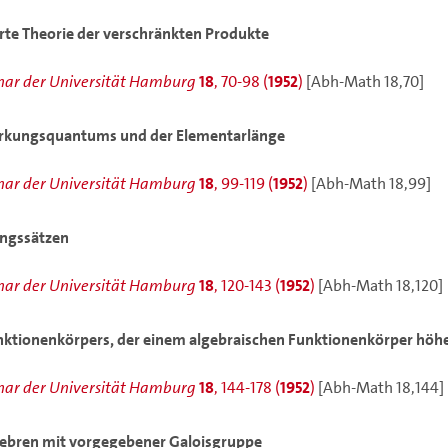
rte Theorie der verschränkten Produkte
ar der Universität Hamburg
18
, 70-98 (
1952
)
[Abh-Math 18,70]
irkungsquantums und der Elementarlänge
ar der Universität Hamburg
18
, 99-119 (
1952
)
[Abh-Math 18,99]
ungssätzen
ar der Universität Hamburg
18
, 120-143 (
1952
)
[Abh-Math 18,120]
ktionenkörpers, der einem algebraischen Funktionenkörper höhe
ar der Universität Hamburg
18
, 144-178 (
1952
)
[Abh-Math 18,144]
gebren mit vorgegebener Galoisgruppe