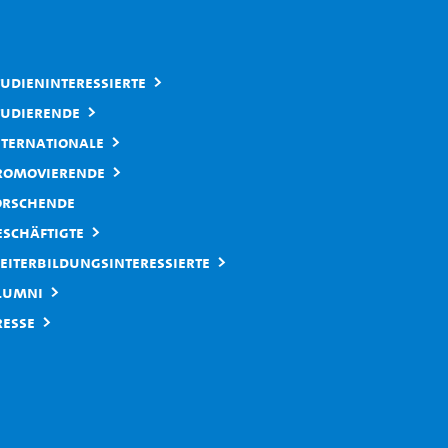
tudieninteressierte
tudierende
nternationale
romovierende
orschende
eschäftigte
eiterbildungsinteressierte
lumni
resse