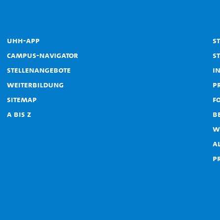
UHH-App
S
Campus-Navigator
S
Stellenangebote
I
Weiterbildung
P
Sitemap
F
A bis Z
B
W
A
P